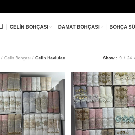
LI
GELIN BOHÇASI
DAMAT BOHÇASI
BOHÇA S
Gelin Bohçası
Gelin Havluları
Show
9
24