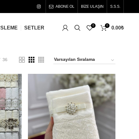
ABONE OL
BİZE ULAŞIN
S.S.S.
0
0
0.00
₺
ÜSLEME
SETLER
36