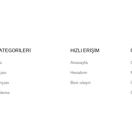
ATEGORILERI
HIZLI ERIŞIM
i
Anasayfa
çası
Hesabım
hçası
Bize ulaşın
sleme