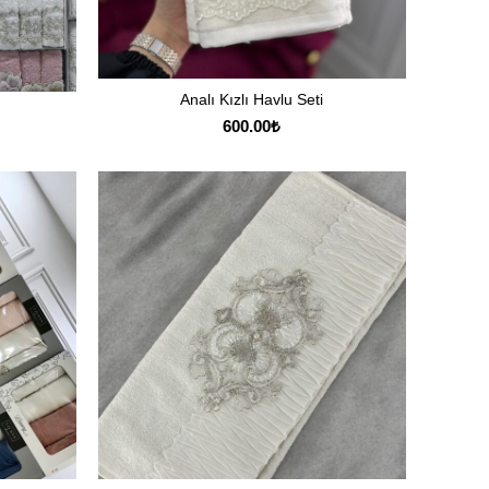
Analı Kızlı Havlu Seti
SEÇENEKLER
600.00
₺