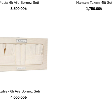
Fiesta 6lı Aile Bornoz Seti
Hamam Takımı 4lü Se
SEÇENEKLER
SEPETE EKLE
3,500.00
₺
1,750.00
₺
zdilek 6lı Aile Bornoz Seti
SEÇENEKLER
4,000.00
₺