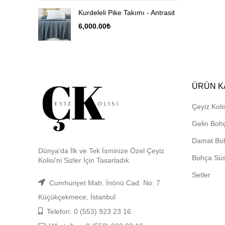
Kurdeleli Pike Takımı - Antrasit
6,000.00
₺
ÜRÜN K
Çeyiz Kolis
Gelin Boh
Damat Bo
Dünya'da İlk ve Tek İsminize Özel Çeyiz
Bohça Sü
Kolisi'ni Sizler İçin Tasarladık
Setler
Cumhuriyet Mah. İnönü Cad. No: 7
Küçükçekmece, İstanbul
Telefon: 0 (553) 923 23 16