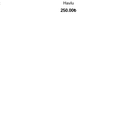
t
Havlu
SEPETE EKLE
250.00
₺