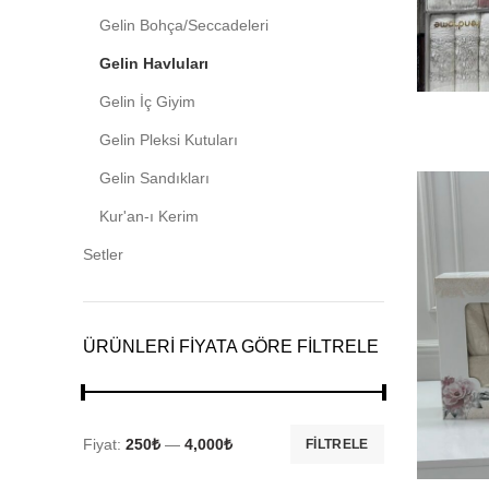
Gelin Bohça/Seccadeleri
Gelin Havluları
Gelin İç Giyim
Gelin Pleksi Kutuları
Gelin Sandıkları
Kur'an-ı Kerim
Setler
ÜRÜNLERI FIYATA GÖRE FILTRELE
Fiyat:
250₺
—
4,000₺
FILTRELE
En
En
düşük
yüksek