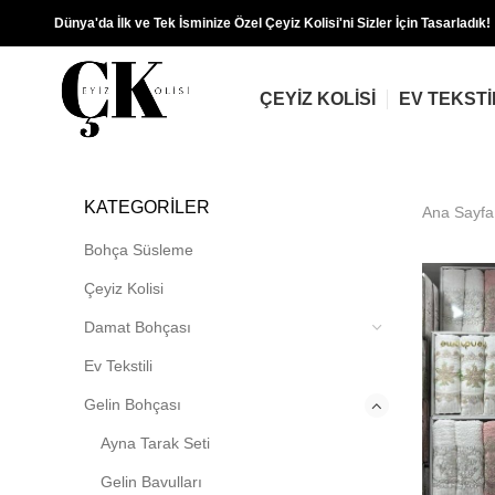
Dünya'da İlk ve Tek İsminize Özel Çeyiz Kolisi'ni Sizler İçin Tasarladık!
ÇEYIZ KOLISI
EV TEKSTI
KATEGORILER
Ana Sayfa
Bohça Süsleme
Çeyiz Kolisi
Damat Bohçası
Ev Tekstili
Gelin Bohçası
Ayna Tarak Seti
Gelin Bavulları