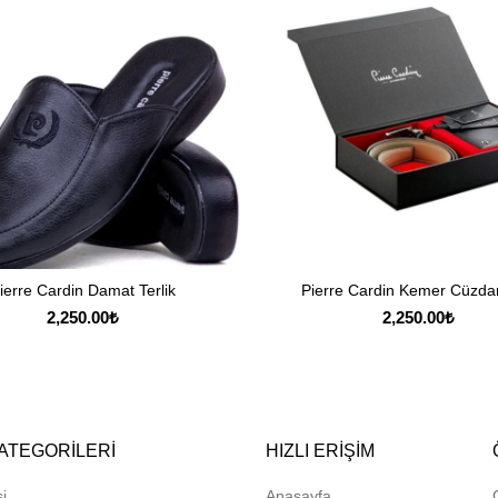
ierre Cardin Damat Terlik
Pierre Cardin Kemer Cüzda
SEÇENEKLER
SEPETE EKLE
2,250.00
₺
2,250.00
₺
ATEGORILERI
HIZLI ERIŞIM
i
Anasayfa