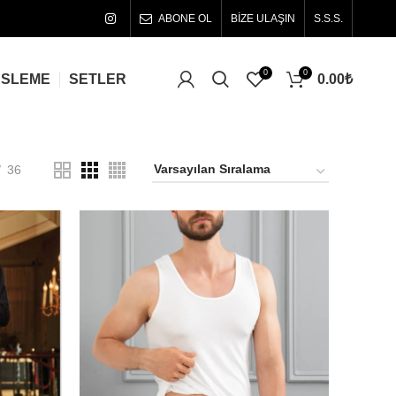
ABONE OL
BİZE ULAŞIN
S.S.S.
0
0
0.00
₺
ÜSLEME
SETLER
36