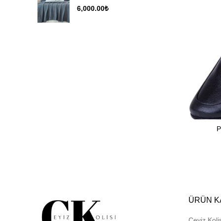
6,000.00
₺
P
ÜRÜN K
Çeyiz Kolis