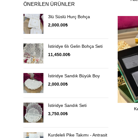
ÖNERILEN ÜRÜNLER
3lü Süslü Hurç Bohça
2,000.00
₺
İstiridye 6lı Gelin Bohça Seti
11,450.00
₺
İstiridye Sandık Büyük Boy
2,000.00
₺
İstiridye Sandık Seti
K
3,750.00
₺
Kurdeleli Pike Takımı - Antrasit