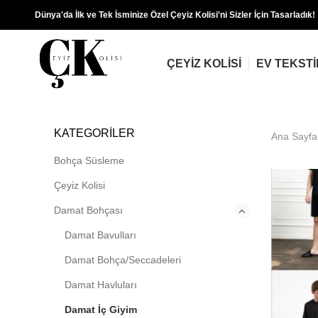
Dünya'da İlk ve Tek İsminize Özel Çeyiz Kolisi'ni Sizler İçin Tasarladık!
ÇEYIZ KOLISI
EV TEKSTI
KATEGORILER
Ana Sayfa
Bohça Süsleme
Çeyiz Kolisi
Damat Bohçası
Damat Bavulları
Damat Bohça/Seccadeleri
Damat Havluları
Damat İç Giyim