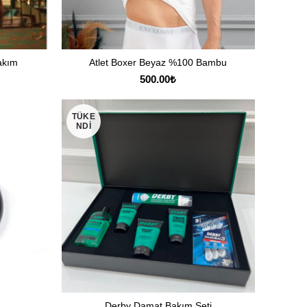
akım
Atlet Boxer Beyaz %100 Bambu
SEÇENEKLER
500.00
₺
TÜKE
NDI
Derby Damat Bakım Seti
DEVAMINI OKU