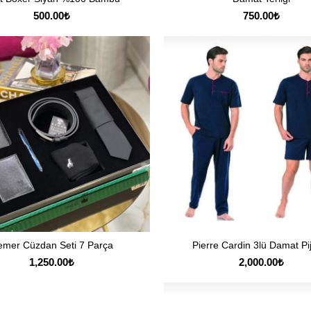
500.00
₺
750.00
₺
emer Cüzdan Seti 7 Parça
Pierre Cardin 3lü Damat P
SEPETE EKLE
SEÇENEKLER
1,250.00
₺
2,000.00
₺