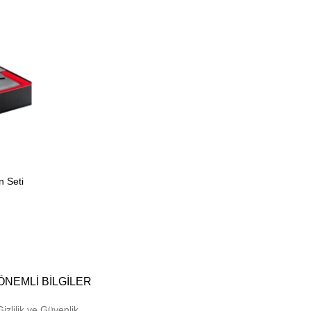
n Seti
ÖNEMLI BILGILER
Gizlilik ve Güvenlik