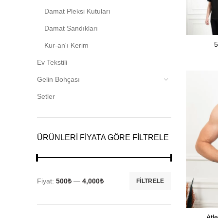
Damat Pleksi Kutuları
Damat Sandıkları
5
Kur-an'ı Kerim
Ev Tekstili
Gelin Bohçası
Setler
ÜRÜNLERI FIYATA GÖRE FILTRELE
Fiyat:
500₺
—
4,000₺
FILTRELE
En
En
düşük
yüksek
fiyat
fiyat
Atl