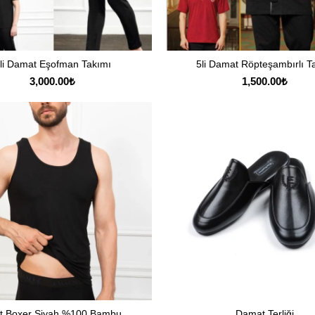
li Damat Eşofman Takımı
5li Damat Röpteşambırlı T
SEÇENEKLER
SEÇENEKLER
3,000.00
₺
1,500.00
₺
et Boxer Siyah %100 Bambu
Damat Terliği
SEÇENEKLER
SEÇENEKLER