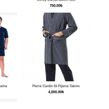
750.00
₺
ijama
Pierre Cardin 5li Pijama Takımı
SEÇENEKLER
4,000.00
₺