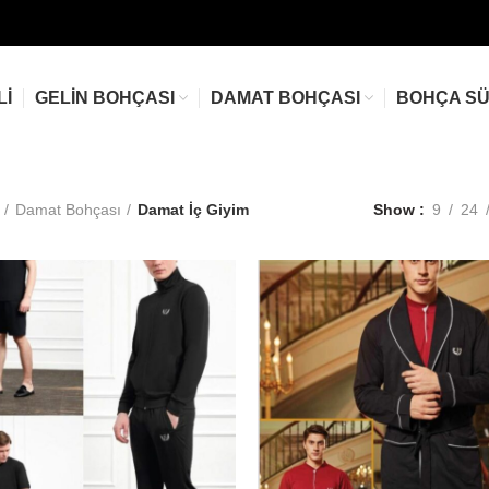
LI
GELIN BOHÇASI
DAMAT BOHÇASI
BOHÇA S
Damat Bohçası
Damat İç Giyim
Show
9
24