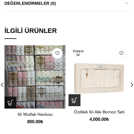
DEĞERLENDIRMELER (0)
İLGILI ÜRÜNLER
TÜKEN
DI
Özdilek 6lı Aile Bornoz Seti
6lı Mutfak Havlusu
4,000.00
₺
800.00
₺