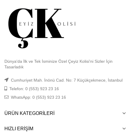
Dünya'da İlk ve Tek İsminize Özel Çeyiz Kolisi'ni Sizler İçin
Tasarladık
Cumhuriyet Mah. İnönü Cad. No: 7 Küçükçekmece, İstanbul
Telefon: 0 (553) 923 23 16
WhatsApp: 0 (553) 923 23 16
ÜRÜN KATEGORILERI
HIZLI ERIŞIM