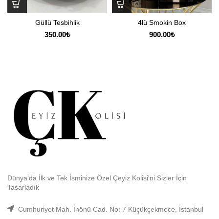
Güllü Tesbihlik
4lü Smokin Box
350.00
₺
900.00
₺
Dünya'da İlk ve Tek İsminize Özel Çeyiz Kolisi'ni Sizler İçin
Tasarladık
Cumhuriyet Mah. İnönü Cad. No: 7 Küçükçekmece, İstanbul