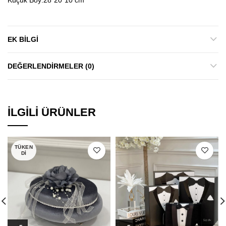
EK BILGI
DEĞERLENDIRMELER (0)
İLGILI ÜRÜNLER
TÜKEN
DI