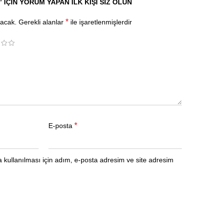
J” IÇIN YORUM YAPAN ILK KIŞI SIZ OLUN
*
yacak.
Gerekli alanlar
ile işaretlenmişlerdir
*
E-posta
kullanılması için adım, e-posta adresim ve site adresim