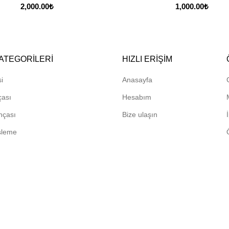
2,000.00
₺
1,000.00
₺
ATEGORILERI
HIZLI ERIŞIM
i
Anasayfa
çası
Hesabım
hçası
Bize ulaşın
sleme