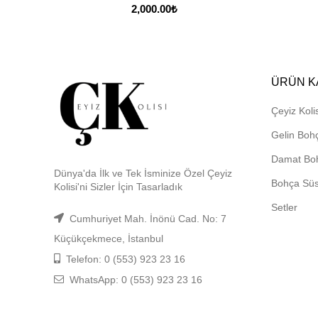
2,000.00
₺
ÜRÜN K
Çeyiz Kolis
Gelin Boh
Damat Bo
Dünya'da İlk ve Tek İsminize Özel Çeyiz
Bohça Sü
Kolisi'ni Sizler İçin Tasarladık
Setler
Cumhuriyet Mah. İnönü Cad. No: 7
Küçükçekmece, İstanbul
Telefon: 0 (553) 923 23 16
WhatsApp: 0 (553) 923 23 16