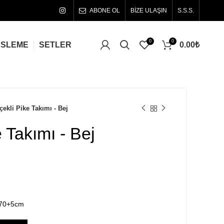
ABONE OL
BİZE ULAŞIN
S.S.S.
0
0
0.00
₺
ÜSLEME
SETLER
çekli Pike Takımı - Bej
e Takımı - Bej
0×70+5cm