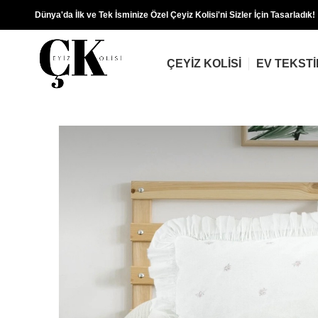
Dünya'da İlk ve Tek İsminize Özel Çeyiz Kolisi'ni Sizler İçin Tasarladık!
ÇEYIZ KOLISI
EV TEKSTI