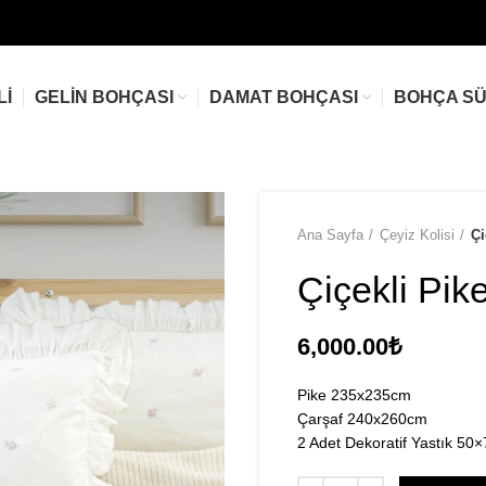
LI
GELIN BOHÇASI
DAMAT BOHÇASI
BOHÇA S
Ana Sayfa
Çeyiz Kolisi
Çi
Çiçekli Pik
6,000.00
₺
Pike 235x235cm
Çarşaf 240x260cm
2 Adet Dekoratif Yastık 5