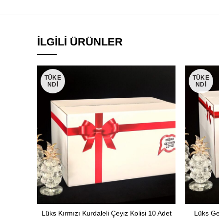
İLGILI ÜRÜNLER
TÜKE
TÜKE
NDI
NDI
Lüks Kırmızı Kurdaleli Çeyiz Kolisi 10 Adet
Lüks Gel
DEVAMINI OKU