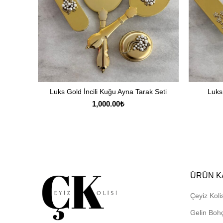
Luks Gold İncili Kuğu Ayna Tarak Seti
Luks
DEVAMINI OKU
1,000.00
₺
ÜRÜN K
Çeyiz Kolis
Gelin Boh