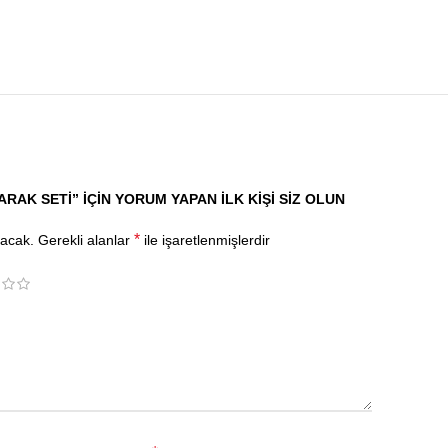
RAK SETI” IÇIN YORUM YAPAN ILK KIŞI SIZ OLUN
*
yacak.
Gerekli alanlar
ile işaretlenmişlerdir