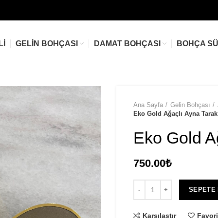
LI
GELIN BOHÇASI
DAMAT BOHÇASI
BOHÇA S
Ana Sayfa
Gelin Bohçası
Eko Gold Ağaçlı Ayna Tarak
Eko Gold Ağ
750.00
₺
SEPETE
Karşılaştır
Favori