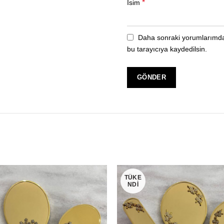
*
İsim
Daha sonraki yorumlarımda 
bu tarayıcıya kaydedilsin.
TÜKE
NDI