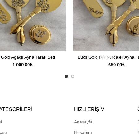
 Gold Ağaçlı Ayna Tarak Seti
Luks Gold İkili Kurdaleli Ayna T
DEVAMINI OKU
DEVAMINI OKU
1,000.00
₺
650.00
₺
ATEGORILERI
HIZLI ERIŞIM
i
Anasayfa
çası
Hesabım