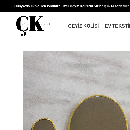
Dünya'da İlk ve Tek İsminize Özel Çeyiz Kolisi'ni Sizler İçin Tasarladık!
ÇEYIZ KOLISI
EV TEKSTI