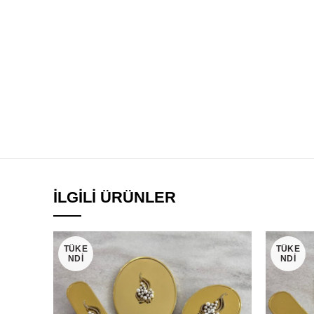
İLGILI ÜRÜNLER
TÜKE
TÜKE
NDI
NDI