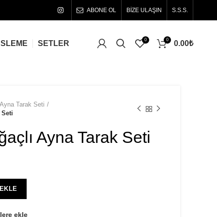
ABONE OL
BİZE ULAŞIN
S.S.S.
0
0
0.00
₺
ÜSLEME
SETLER
Ayna Tarak Seti
 Seti
açlı Ayna Tarak Seti
 EKLE
lere ekle