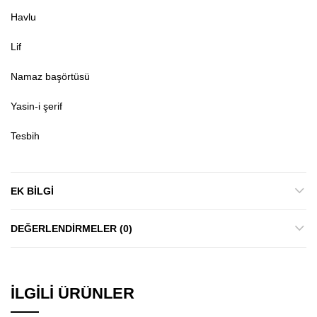
Havlu
Lif
Namaz başörtüsü
Yasin-i şerif
Tesbih
EK BILGI
DEĞERLENDIRMELER (0)
İLGILI ÜRÜNLER