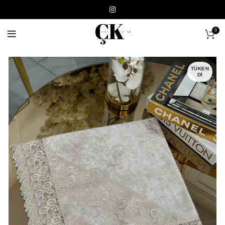
0
TÜKEN
DI