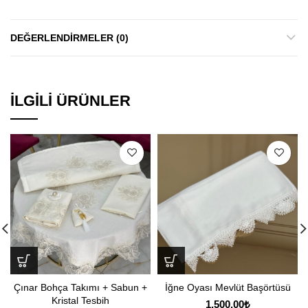
DEĞERLENDIRMELER (0)
İLGILI ÜRÜNLER
Çınar Bohça Takımı + Sabun +
İğne Oyası Mevlüt Başörtüsü
Kristal Tesbih
1,500.00
₺