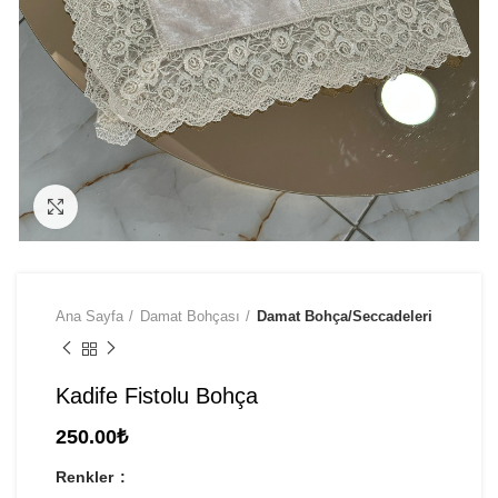
Click to enlarge
Ana Sayfa
Damat Bohçası
Damat Bohça/Seccadeleri
Kadife Fistolu Bohça
250.00
₺
Renkler