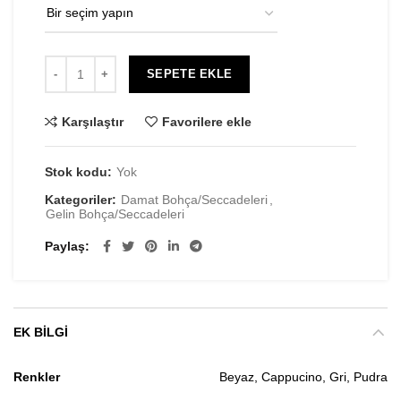
SEPETE EKLE
Karşılaştır
Favorilere ekle
Stok kodu:
Yok
Kategoriler:
Damat Bohça/Seccadeleri
,
Gelin Bohça/Seccadeleri
Paylaş
EK BILGI
Renkler
Beyaz, Cappucino, Gri, Pudra