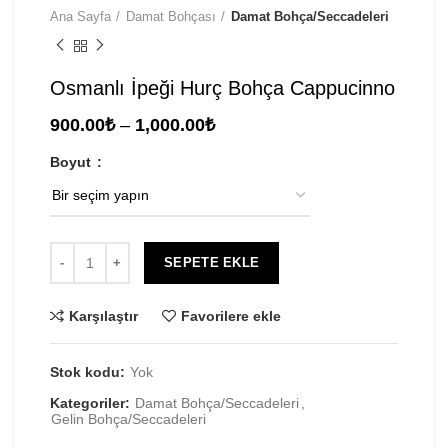
Ana Sayfa
Damat Bohçası
Damat Bohça/Seccadeleri
Osmanlı İpeği Hurç Bohça Cappucinno
Fiyat
900.00
₺
–
1,000.00
₺
aralığı:
Boyut
900.00₺
-
1,000.00₺
SEPETE EKLE
Karşılaştır
Favorilere ekle
Stok kodu:
Yok
Kategoriler:
Damat Bohça/Seccadeleri
,
Gelin Bohça/Seccadeleri