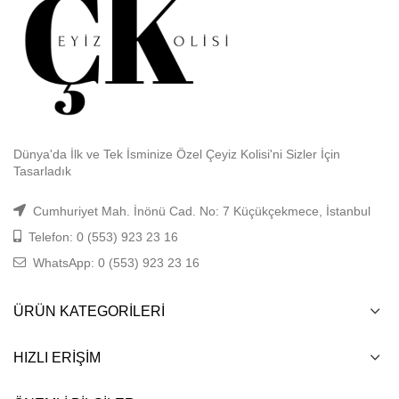
Dünya'da İlk ve Tek İsminize Özel Çeyiz Kolisi'ni Sizler İçin
Tasarladık
Cumhuriyet Mah. İnönü Cad. No: 7 Küçükçekmece, İstanbul
Telefon: 0 (553) 923 23 16
WhatsApp: 0 (553) 923 23 16
ÜRÜN KATEGORILERI
HIZLI ERIŞIM