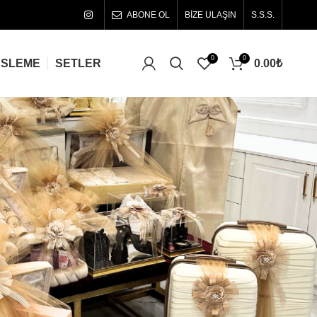
ABONE OL
BİZE ULAŞIN
S.S.S.
0
0
0.00
₺
ÜSLEME
SETLER