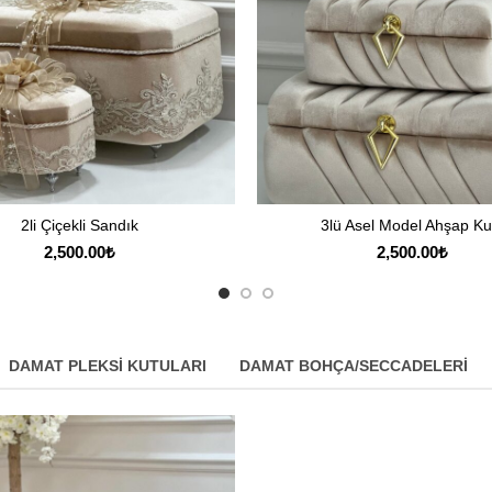
2li Çiçekli Sandık
3lü Asel Model Ahşap Ku
SEÇENEKLER
SEÇENEKLER
2,500.00
₺
2,500.00
₺
DAMAT PLEKSI KUTULARI
DAMAT BOHÇA/SECCADELERI