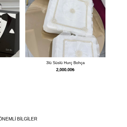
ımı & Terlik
Alya Gelin Bohça Seti
R
SEÇENEKLER
45,475.00
₺
ÖNEMLI BILGILER