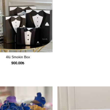
4lü Smokin Box
SEPETE EKLE
900.00
₺