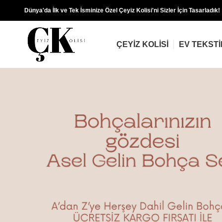
Dünya'da İlk ve Tek İsminize Özel Çeyiz Kolisi'ni Sizler İçin Tasarladık!
ÇEYIZ KOLISI
EV TEKSTI