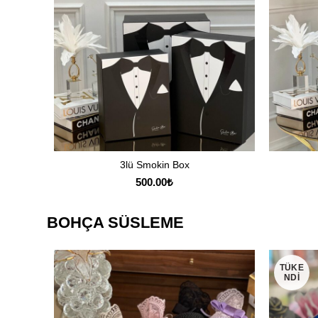
3lü Smokin Box
SEPETE EKLE
500.00
₺
BOHÇA SÜSLEME