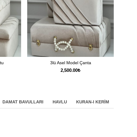
tu
3lü Asel Model Çanta
SEÇENEKLER
2,500.00
₺
DAMAT BAVULLARI
HAVLU
KURAN-I KERIM