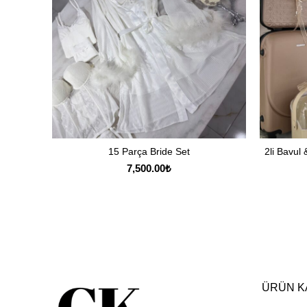
3lü Süslü Hurç Bohça
SEÇENEKLER
2,000.00
₺
ÜRÜN K