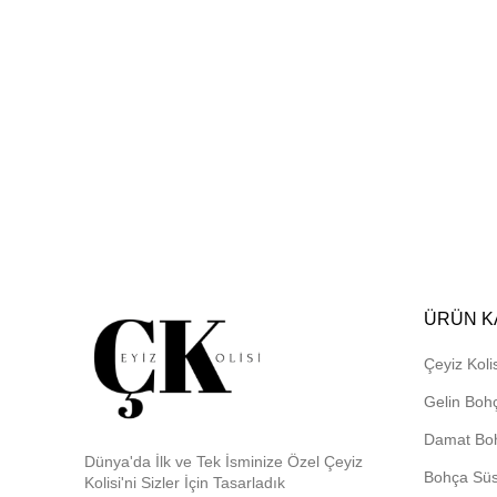
ÜRÜN K
Çeyiz Kolis
Gelin Boh
Damat Bo
Dünya'da İlk ve Tek İsminize Özel Çeyiz
Bohça Sü
Kolisi'ni Sizler İçin Tasarladık