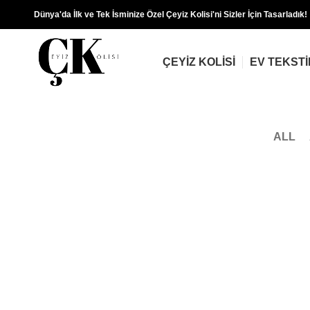
Dünya'da İlk ve Tek İsminize Özel Çeyiz Kolisi'ni Sizler İçin Tasarladık!
ÇEYIZ KOLISI
EV TEKSTI
ALL