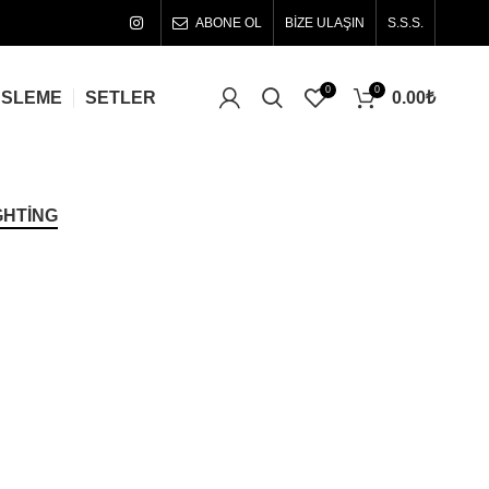
ABONE OL
BİZE ULAŞIN
S.S.S.
0
0
0.00
₺
ÜSLEME
SETLER
GHTING