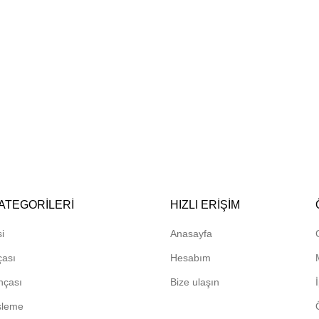
ATEGORILERI
HIZLI ERIŞIM
i
Anasayfa
çası
Hesabım
hçası
Bize ulaşın
sleme