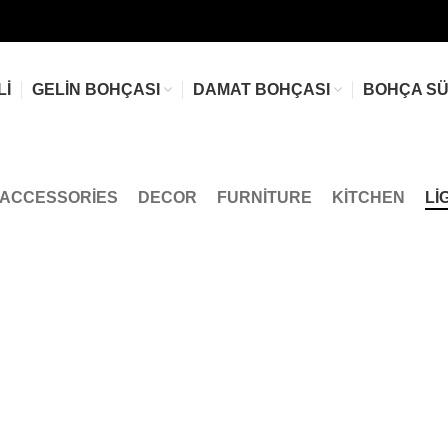
LI
GELIN BOHÇASI
DAMAT BOHÇASI
BOHÇA S
ACCESSORIES
DECOR
FURNITURE
KITCHEN
LI