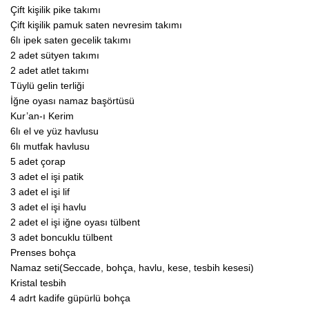
Çift kişilik pike takımı
Çift kişilik pamuk saten nevresim takımı
6lı ipek saten gecelik takımı
2 adet sütyen takımı
2 adet atlet takımı
Tüylü gelin terliği
İğne oyası namaz başörtüsü
Kur’an-ı Kerim
6lı el ve yüz havlusu
6lı mutfak havlusu
5 adet çorap
3 adet el işi patik
3 adet el işi lif
3 adet el işi havlu
2 adet el işi iğne oyası tülbent
3 adet boncuklu tülbent
Prenses bohça
Namaz seti(Seccade, bohça, havlu, kese, tesbih kesesi)
Kristal tesbih
4 adrt kadife güpürlü bohça