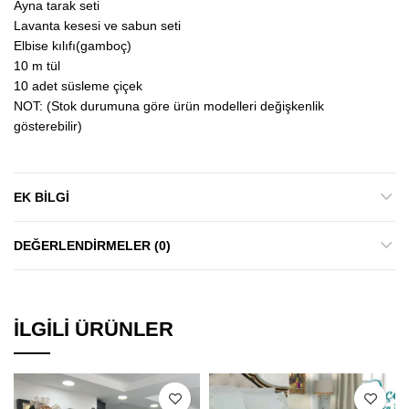
Ayna tarak seti
Lavanta kesesi ve sabun seti
Elbise kılıfı(gamboç)
10 m tül
10 adet süsleme çiçek
NOT: (Stok durumuna göre ürün modelleri değişkenlik
gösterebilir)
EK BILGI
DEĞERLENDIRMELER (0)
İLGILI ÜRÜNLER