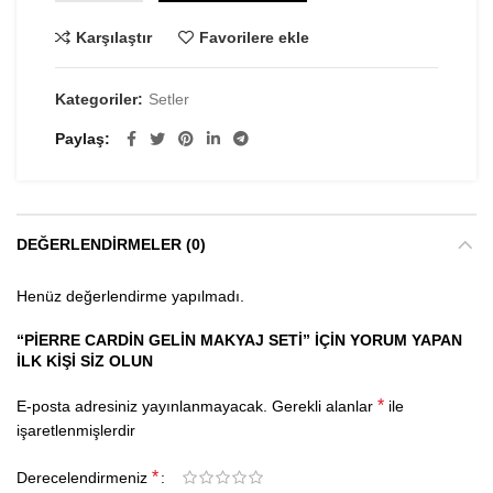
Karşılaştır
Favorilere ekle
Kategoriler:
Setler
Paylaş
DEĞERLENDIRMELER (0)
Henüz değerlendirme yapılmadı.
“PIERRE CARDIN GELIN MAKYAJ SETI” IÇIN YORUM YAPAN
ILK KIŞI SIZ OLUN
*
E-posta adresiniz yayınlanmayacak.
Gerekli alanlar
ile
işaretlenmişlerdir
*
Derecelendirmeniz