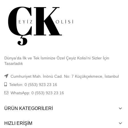
Dünya'da İlk ve Tek İsminize Özel Çeyiz Kolisi'ni Sizler İçin
Tasarladık
Cumhuriyet Mah. İnönü Cad. No: 7 Küçükçekmece, İstanbul
Telefon: 0 (553) 923 23 16
WhatsApp: 0 (553) 923 23 16
ÜRÜN KATEGORILERI
HIZLI ERIŞIM