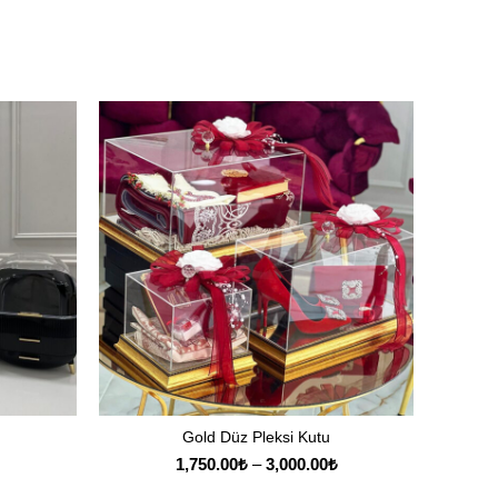
Gold Düz Pleksi Kutu
SEÇENEKLER
Fiyat
1,750.00
₺
–
3,000.00
₺
aralığı: