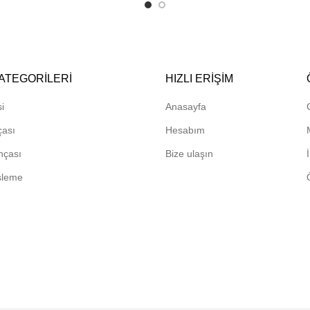
ATEGORILERI
HIZLI ERIŞIM
i
Anasayfa
çası
Hesabım
hçası
Bize ulaşın
sleme