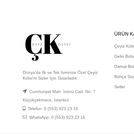
1,750.00₺
-
3,000.00₺
ÜRÜN K
Çeyiz Kolis
Gelin Boh
Damat Bo
Dünya'da İlk ve Tek İsminize Özel Çeyiz
Bohça Sü
Kolisi'ni Sizler İçin Tasarladık
Setler
Cumhuriyet Mah. İnönü Cad. No: 7
Küçükçekmece, İstanbul
Telefon: 0 (553) 923 23 16
WhatsApp: 0 (553) 923 23 16