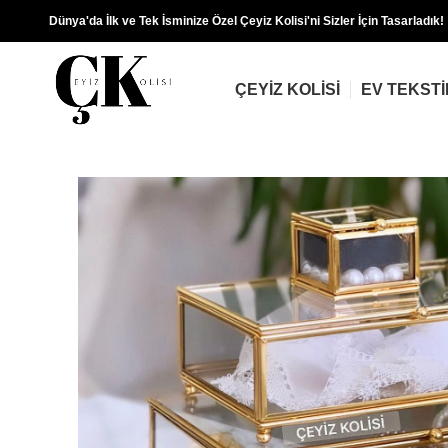
Dünya'da İlk ve Tek İsminize Özel Çeyiz Kolisi'ni Sizler İçin Tasarladık!
ÇEYIZ KOLISI
EV TEKSTI