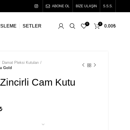
ABONE OL
BİZE ULAŞIN
S.S.S.
0
0
0.00
₺
ÜSLEME
SETLER
Damat Pleksi Kutuları
tu Gold
Zincirli Cam Kutu
Fiyat
₺
aralığı:
200.00₺