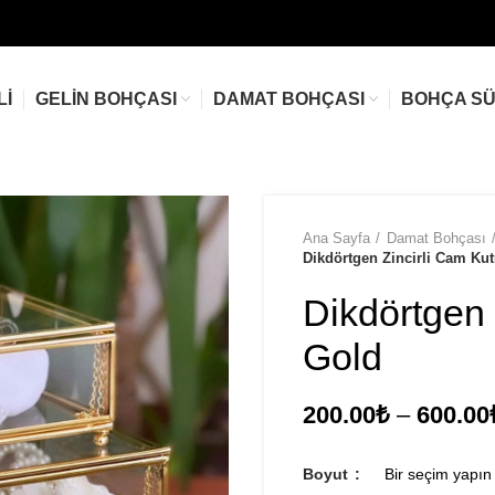
LI
GELIN BOHÇASI
DAMAT BOHÇASI
BOHÇA S
Ana Sayfa
Damat Bohçası
Dikdörtgen Zincirli Cam Ku
Dikdörtgen 
Gold
200.00
₺
–
600.00
Boyut