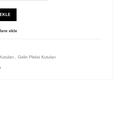
-
600.00₺
 EKLE
lere ekle
Kutuları
,
Gelin Pleksi Kutuları