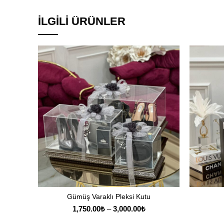
İLGILI ÜRÜNLER
Gümüş Varaklı Pleksi Kutu
SEÇENEKLER
Fiyat
1,750.00
₺
–
3,000.00
₺
aralığı: