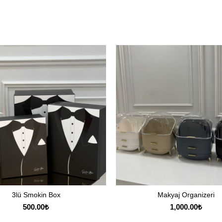
3lü Smokin Box
Makyaj Organizeri
SEPETE EKLE
SEÇENEKLER
500.00
₺
1,000.00
₺