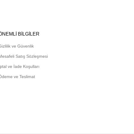
1,750.00₺
-
3,000.00₺
ÖNEMLI BILGILER
Gizlilik ve Güvenlik
Mesafeli Satış Sözleşmesi
İptal ve İade Koşulları
Ödeme ve Teslimat