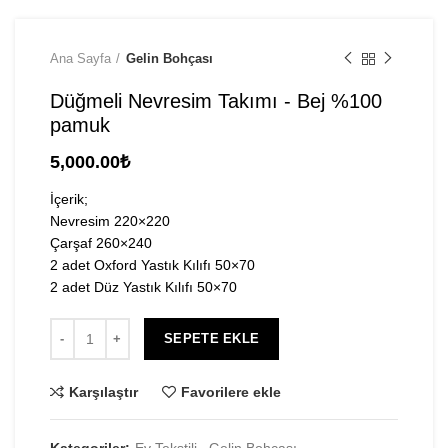
Ana Sayfa
Gelin Bohçası
Düğmeli Nevresim Takımı - Bej %100
pamuk
5,000.00
₺
İçerik;
Nevresim 220×220
Çarşaf 260×240
2 adet Oxford Yastık Kılıfı 50×70
2 adet Düz Yastık Kılıfı 50×70
SEPETE EKLE
Karşılaştır
Favorilere ekle