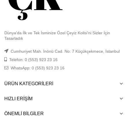
Dünya'da İlk ve Tek İsminize Özel Çeyiz Kolisi'ni Sizler İçin
Tasarladık
Cumhuriyet Mah. İnönü Cad. No: 7 Küçükçekmece, İstanbul
Telefon: 0 (553) 923 23 16
WhatsApp: 0 (553) 923 23 16
ÜRÜN KATEGORILERI
HIZLI ERIŞIM
ÖNEMLI BILGILER