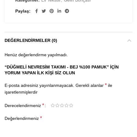
Kategoriler:
Ev Tekstili
,
Gelin Bohçası
Paylaş
DEĞERLENDIRMELER (0)
Henüz değerlendirme yapılmadı.
“DÜĞMELI NEVRESIM TAKIMI - BEJ %100 PAMUK” IÇIN
YORUM YAPAN ILK KIŞI SIZ OLUN
*
E-posta adresiniz yayınlanmayacak.
Gerekli alanlar
ile
işaretlenmişlerdir
*
Derecelendirmeniz
*
Değerlendirmeniz