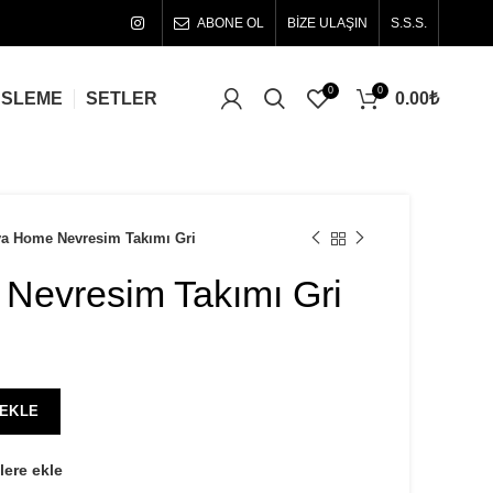
ABONE OL
BİZE ULAŞIN
S.S.S.
0
0
0.00
₺
ÜSLEME
SETLER
ya Home Nevresim Takımı Gri
 Nevresim Takımı Gri
 EKLE
lere ekle