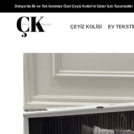
Dünya'da İlk ve Tek İsminize Özel Çeyiz Kolisi'ni Sizler İçin Tasarladık!
ÇEYIZ KOLISI
EV TEKSTI