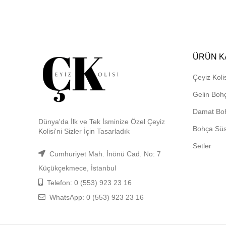
ÜRÜN K
Çeyiz Kolis
Gelin Boh
Damat Bo
Dünya'da İlk ve Tek İsminize Özel Çeyiz
Bohça Sü
Kolisi'ni Sizler İçin Tasarladık
Setler
Cumhuriyet Mah. İnönü Cad. No: 7
Küçükçekmece, İstanbul
Telefon: 0 (553) 923 23 16
WhatsApp: 0 (553) 923 23 16