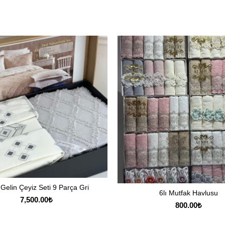
 Gelin Çeyiz Seti 9 Parça Gri
SEPETE EKLE
6lı Mutfak Havlusu
SEPETE EKLE
7,500.00
₺
800.00
₺