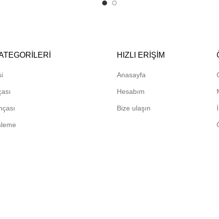
ATEGORILERI
HIZLI ERIŞIM
i
Anasayfa
çası
Hesabım
hçası
Bize ulaşın
sleme