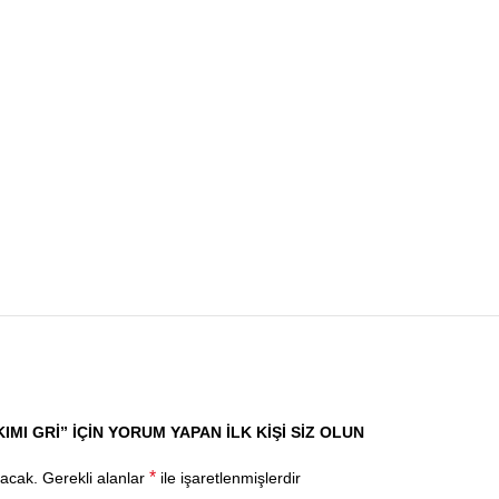
IMI GRI” IÇIN YORUM YAPAN ILK KIŞI SIZ OLUN
*
yacak.
Gerekli alanlar
ile işaretlenmişlerdir