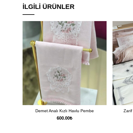
İLGILI ÜRÜNLER
Demet Analı Kızlı Havlu Pembe
Zarif
SEPETE EKLE
600.00
₺