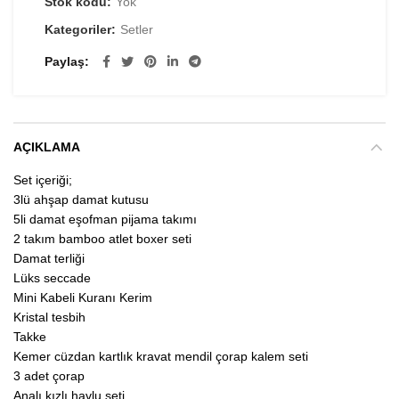
Stok kodu:
Yok
Kategoriler:
Setler
Paylaş
AÇIKLAMA
Set içeriği;
3lü ahşap damat kutusu
5li damat eşofman pijama takımı
2 takım bamboo atlet boxer seti
Damat terliği
Lüks seccade
Mini Kabeli Kuranı Kerim
Kristal tesbih
Takke
Kemer cüzdan kartlık kravat mendil çorap kalem seti
3 adet çorap
Analı kızlı havlu seti