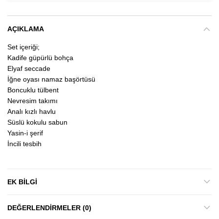
AÇIKLAMA
Set içeriği;
Kadife güpürlü bohça
Elyaf seccade
İğne oyası namaz başörtüsü
Boncuklu tülbent
Nevresim takımı
Analı kızlı havlu
Süslü kokulu sabun
Yasin-i şerif
İncili tesbih
EK BILGI
DEĞERLENDIRMELER (0)