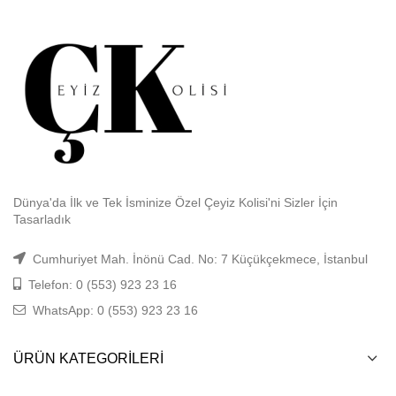
Dünya'da İlk ve Tek İsminize Özel Çeyiz Kolisi'ni Sizler İçin
Tasarladık
Cumhuriyet Mah. İnönü Cad. No: 7 Küçükçekmece, İstanbul
Telefon: 0 (553) 923 23 16
WhatsApp: 0 (553) 923 23 16
ÜRÜN KATEGORILERI