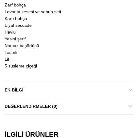
Zarf bohça
Lavanta kesesi ve sabun seti
Kare bohça
Elyaf seccade
Havlu
Yasini şerif
Namaz başörtüsü
Tesbih
Lif
5 süsleme çiçeği
EK BILGI
DEĞERLENDIRMELER (0)
İLGILI ÜRÜNLER