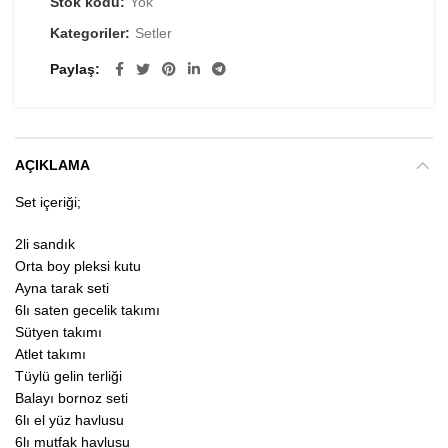
Stok kodu:
Yok
Kategoriler:
Setler
Paylaş
AÇIKLAMA
Set içeriği;
2li sandık
Orta boy pleksi kutu
Ayna tarak seti
6lı saten gecelik takımı
Sütyen takımı
Atlet takımı
Tüylü gelin terliği
Balayı bornoz seti
6lı el yüz havlusu
6lı mutfak havlusu