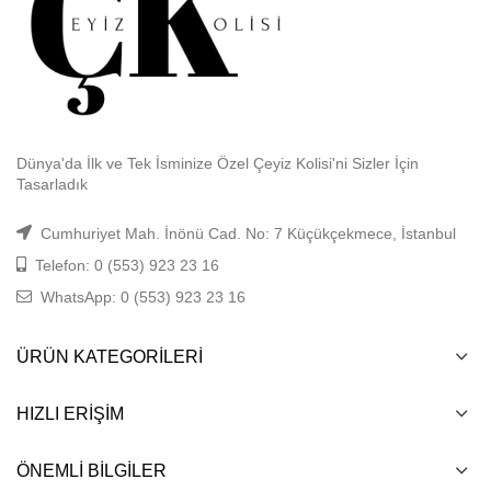
Dünya'da İlk ve Tek İsminize Özel Çeyiz Kolisi'ni Sizler İçin
Tasarladık
Cumhuriyet Mah. İnönü Cad. No: 7 Küçükçekmece, İstanbul
Telefon: 0 (553) 923 23 16
WhatsApp: 0 (553) 923 23 16
ÜRÜN KATEGORILERI
HIZLI ERIŞIM
ÖNEMLI BILGILER