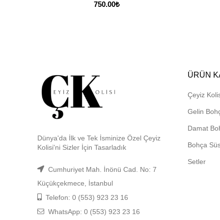
750.00
₺
ÜRÜN K
Çeyiz Kolis
Gelin Boh
Damat Bo
Dünya'da İlk ve Tek İsminize Özel Çeyiz
Bohça Sü
Kolisi'ni Sizler İçin Tasarladık
Setler
Cumhuriyet Mah. İnönü Cad. No: 7
Küçükçekmece, İstanbul
Telefon: 0 (553) 923 23 16
WhatsApp: 0 (553) 923 23 16