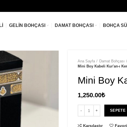
LI
GELIN BOHÇASI
DAMAT BOHÇASI
BOHÇA S
Ana Sayfa
Damat Bohçası
Mini Boy Kabeli Kur'an-ı Ke
Mini Boy Ka
1,250.00
₺
SEPETE
Karşılaştır
Favori