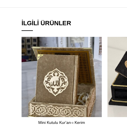
İLGILI ÜRÜNLER
Mini Kutulu Kur'an-ı Kerim
SEÇENEKLER