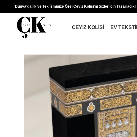
Dünya'da İlk ve Tek İsminize Özel Çeyiz Kolisi'ni Sizler İçin Tasarladık!
ÇEYIZ KOLISI
EV TEKSTI