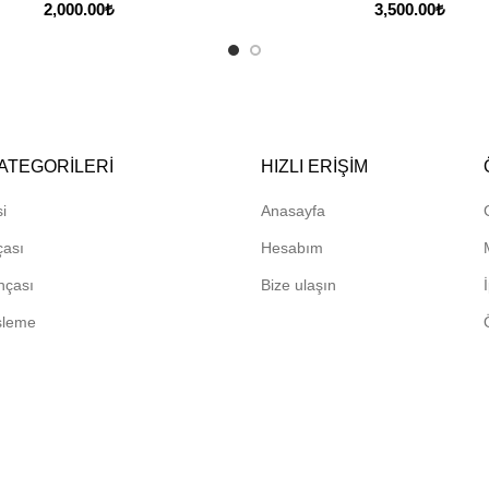
2,000.00
₺
3,500.00
₺
ATEGORILERI
HIZLI ERIŞIM
i
Anasayfa
çası
Hesabım
hçası
Bize ulaşın
sleme