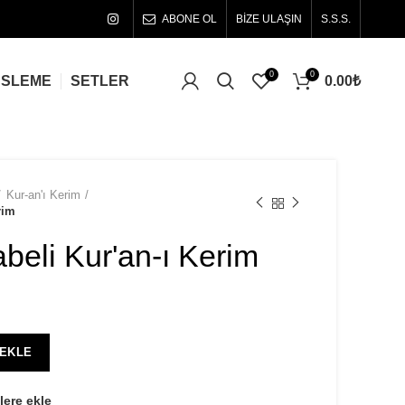
ABONE OL
BİZE ULAŞIN
S.S.S.
0
0
0.00
₺
ÜSLEME
SETLER
Kur-an'ı Kerim
rim
beli Kur'an-ı Kerim
 EKLE
lere ekle