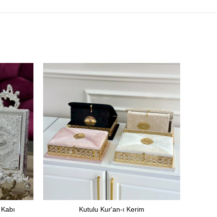
 Kabı
Kutulu Kur'an-ı Kerim
SEÇENEKLER