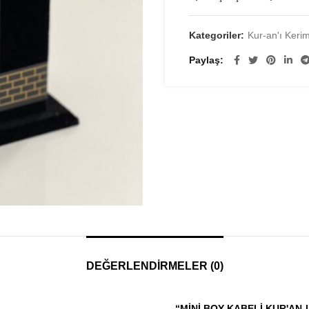
Kategoriler:
Kur-an'ı Keri
Paylaş
DEĞERLENDIRMELER (0)
“MINI BOY KABELI KUR'AN-I