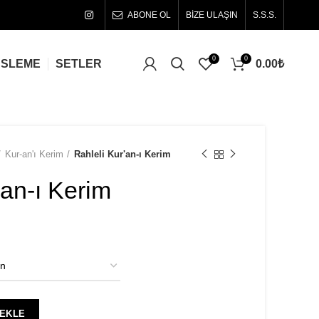
ABONE OL
BİZE ULAŞIN
S.S.S.
0
0
0.00
₺
ÜSLEME
SETLER
Kur-an'ı Kerim
Rahleli Kur'an-ı Kerim
'an-ı Kerim
 EKLE