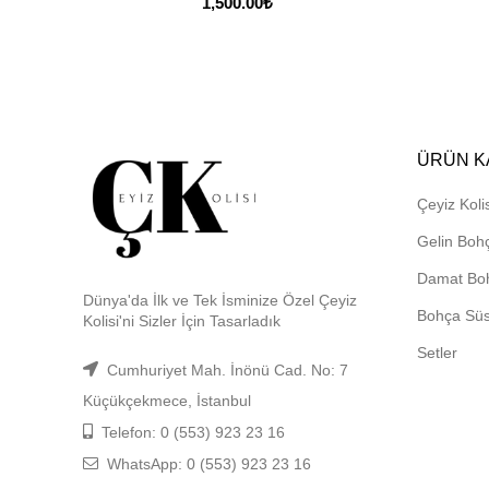
1,500.00
₺
ÜRÜN K
Çeyiz Kolis
Gelin Boh
Damat Bo
Dünya'da İlk ve Tek İsminize Özel Çeyiz
Bohça Sü
Kolisi'ni Sizler İçin Tasarladık
Setler
Cumhuriyet Mah. İnönü Cad. No: 7
Küçükçekmece, İstanbul
Telefon: 0 (553) 923 23 16
WhatsApp: 0 (553) 923 23 16