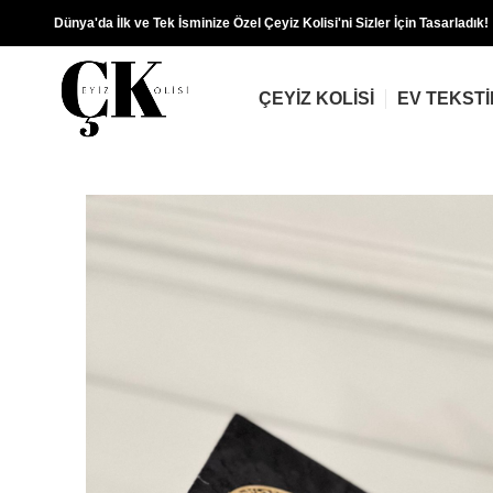
Dünya'da İlk ve Tek İsminize Özel Çeyiz Kolisi'ni Sizler İçin Tasarladık!
ÇEYIZ KOLISI
EV TEKSTI