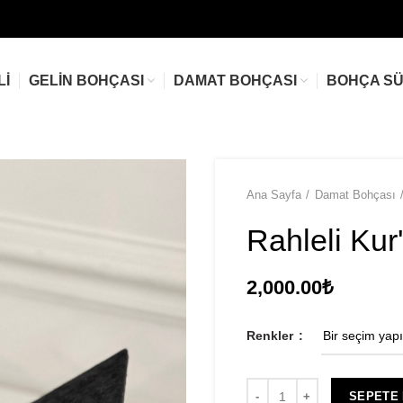
LI
GELIN BOHÇASI
DAMAT BOHÇASI
BOHÇA S
Ana Sayfa
Damat Bohçası
Rahleli Kur
2,000.00
₺
Renkler
SEPETE