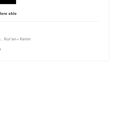
lere ekle
m
,
Kur'an-ı Kerim