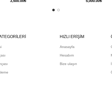
3,500.00
₺
5,000.00
₺
ATEGORILERI
HIZLI ERIŞIM
i
Anasayfa
çası
Hesabım
hçası
Bize ulaşın
sleme