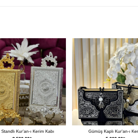
 Standlı Kur'an-ı Kerim Kabı
Gümüş Kaplı Kur'an-ı Ke
SEÇENEKLER
SEÇENEKLER