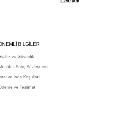
1,250.00
₺
ÖNEMLI BILGILER
Gizlilik ve Güvenlik
Mesafeli Satış Sözleşmesi
İptal ve İade Koşulları
Ödeme ve Teslimat