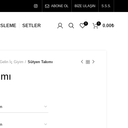
ABONE OL
BİZE ULAŞIN
S.S.S.
0
0
0.00
₺
ÜSLEME
SETLER
Gelin İç Giyim
Sütyen Takımı
ımı