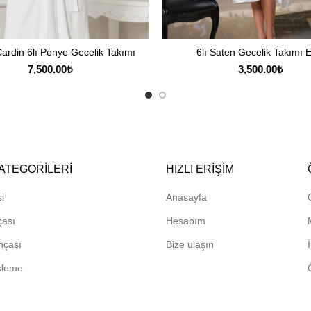
Cardin 6lı Penye Gecelik Takımı
6lı Saten Gecelik Takımı 
SEÇENEKLER
SEÇENEKLER
7,500.00
₺
3,500.00
₺
ATEGORILERI
HIZLI ERIŞIM
i
Anasayfa
çası
Hesabım
hçası
Bize ulaşın
sleme