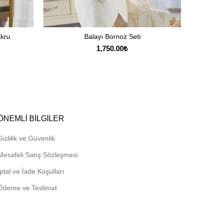
Ekru
Balayı Bornoz Seti
Pie
SEPETE EKLE
1,750.00
₺
ÖNEMLI BILGILER
Gizlilik ve Güvenlik
Mesafeli Satış Sözleşmesi
İptal ve İade Koşulları
Ödeme ve Teslimat