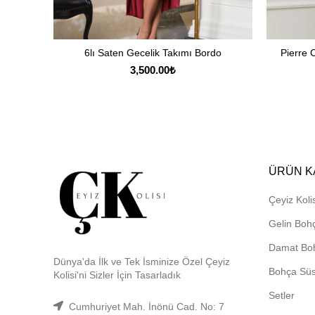
6lı Saten Gecelik Takımı Bordo
Pierre 
SEÇENEKLER
3,500.00
₺
ÜRÜN K
Çeyiz Kolis
Gelin Boh
Damat Bo
Dünya'da İlk ve Tek İsminize Özel Çeyiz
Bohça Sü
Kolisi'ni Sizler İçin Tasarladık
Setler
Cumhuriyet Mah. İnönü Cad. No: 7