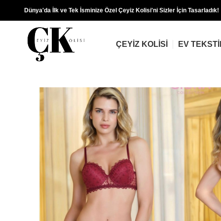
Dünya'da İlk ve Tek İsminize Özel Çeyiz Kolisi'ni Sizler İçin Tasarladık!
ÇEYIZ KOLISI
EV TEKSTI