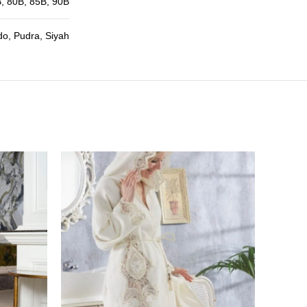
, 80B, 85B, 90B
do, Pudra, Siyah