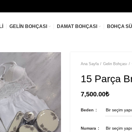
LI
GELIN BOHÇASI
DAMAT BOHÇASI
BOHÇA S
Ana Sayfa
Gelin Bohçası
15 Parça B
7,500.00
₺
Beden
Numara