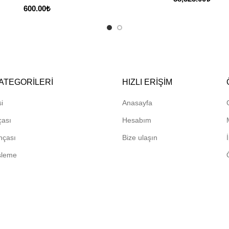
600.00
₺
ATEGORILERI
HIZLI ERIŞIM
i
Anasayfa
çası
Hesabım
hçası
Bize ulaşın
sleme