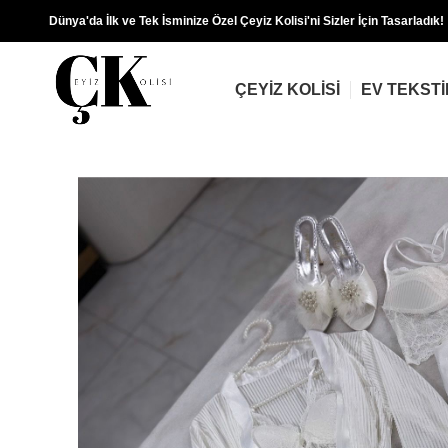
Dünya'da İlk ve Tek İsminize Özel Çeyiz Kolisi'ni Sizler İçin Tasarladık!
ÇEYIZ KOLISI
EV TEKSTI