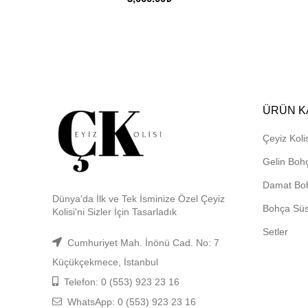
ÜRÜN K
Çeyiz Kolis
Gelin Boh
Damat Bo
Dünya'da İlk ve Tek İsminize Özel Çeyiz
Bohça Sü
Kolisi'ni Sizler İçin Tasarladık
Setler
Cumhuriyet Mah. İnönü Cad. No: 7
Küçükçekmece, İstanbul
Telefon: 0 (553) 923 23 16
WhatsApp: 0 (553) 923 23 16