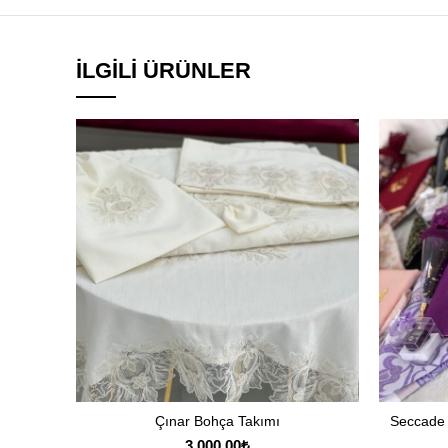
İLGILI ÜRÜNLER
Çınar Bohça Takımı
Seccade &
SEPETE EKLE
3,000.00
₺