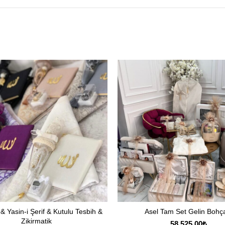
 Yasin-i Şerif & Kutulu Tesbih &
Asel Tam Set Gelin Bohç
SEÇENEKLER
SEÇENEKLER
Zikirmatik
58,525.00
₺