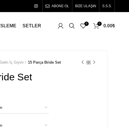
ABONE OL
BİZE ULAŞIN
S.S.S.
0
0
0.00
₺
ÜSLEME
SETLER
Gelin İç Giyim
15 Parça Bride Set
ride Set