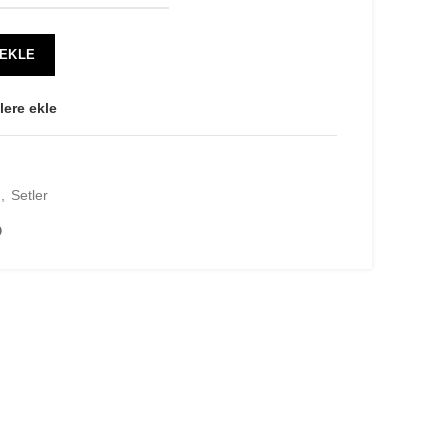
 EKLE
lere ekle
,
Setler