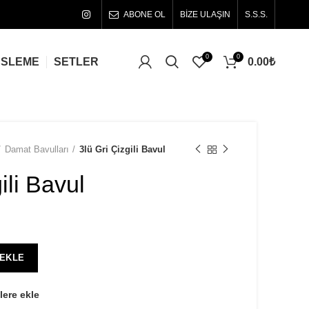
ABONE OL
BİZE ULAŞIN
S.S.S.
0
0
0.00
₺
ÜSLEME
SETLER
Damat Bavulları
3lü Gri Çizgili Bavul
ili Bavul
 EKLE
lere ekle