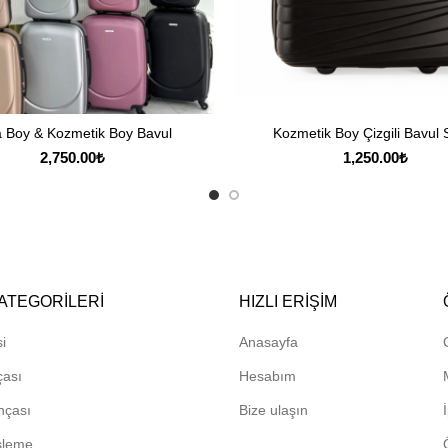
a Boy & Kozmetik Boy Bavul
Kozmetik Boy Çizgili Bavul 
SEÇENEKLER
SEPETE EKLE
2,750.00
₺
1,250.00
₺
ATEGORILERI
HIZLI ERIŞIM
i
Anasayfa
çası
Hesabım
hçası
Bize ulaşın
sleme