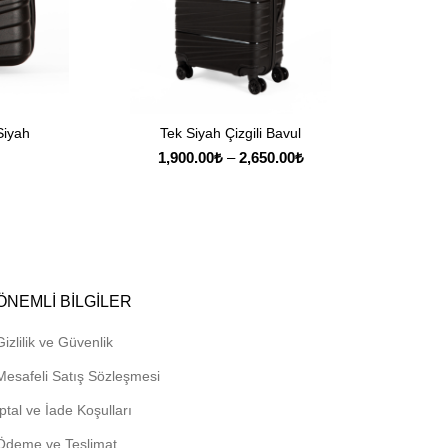
Siyah
Tek Siyah Çizgili Bavul
SEÇENEKLER
Fiyat
1,900.00
₺
–
2,650.00
₺
aralığı:
1,900.00₺
-
2,650.00₺
ÖNEMLI BILGILER
Gizlilik ve Güvenlik
Mesafeli Satış Sözleşmesi
İptal ve İade Koşulları
Ödeme ve Teslimat