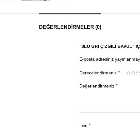
DEĞERLENDIRMELER (0)
“3LÜ GRI ÇIZGILI BAVUL” I
E-posta adresiniz yayınlanma
*
Derecelendirmeniz
*
Değerlendirmeniz
*
İsim