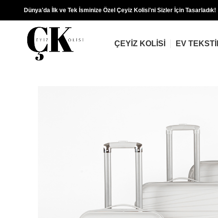
Dünya'da İlk ve Tek İsminize Özel Çeyiz Kolisi'ni Sizler İçin Tasarladık!
ÇEYIZ KOLISI
EV TEKSTI