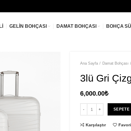
LI
GELIN BOHÇASI
DAMAT BOHÇASI
BOHÇA S
Ana Sayfa
Damat Bohçası
3lü Gri Çizg
6,000.00
₺
SEPETE
Karşılaştır
Favori