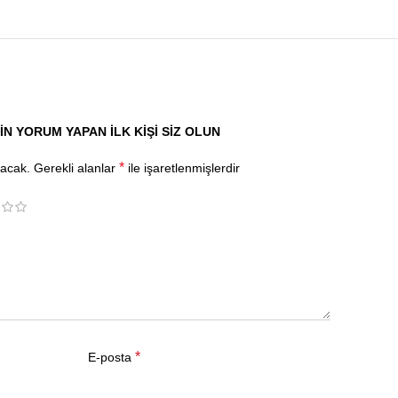
ÇIN YORUM YAPAN ILK KIŞI SIZ OLUN
*
yacak.
Gerekli alanlar
ile işaretlenmişlerdir
*
E-posta