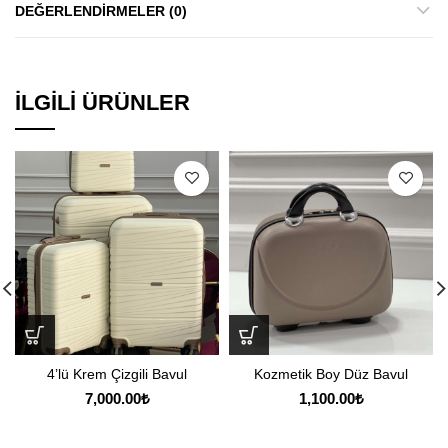
DEĞERLENDIRMELER (0)
İLGILI ÜRÜNLER
4’lü Krem Çizgili Bavul
Kozmetik Boy Düz Bavul
7,000.00
₺
1,100.00
₺