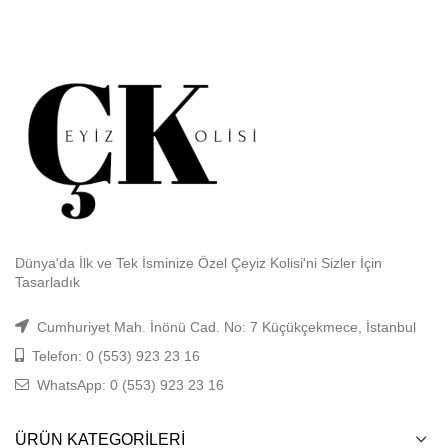
Dünya'da İlk ve Tek İsminize Özel Çeyiz Kolisi'ni Sizler İçin
Tasarladık
Cumhuriyet Mah. İnönü Cad. No: 7 Küçükçekmece, İstanbul
Telefon: 0 (553) 923 23 16
WhatsApp: 0 (553) 923 23 16
ÜRÜN KATEGORILERI