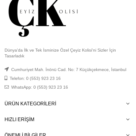
Dünya'da İlk ve Tek İsminize Özel Çeyiz Kolisi'ni Sizler İçin
Tasarladık
Cumhuriyet Mah. İnönü Cad. No: 7 Küçükçekmece, İstanbul
Telefon: 0 (553) 923 23 16
WhatsApp: 0 (553) 923 23 16
ÜRÜN KATEGORILERI
HIZLI ERIŞIM
ÖNEMLI BILGILER