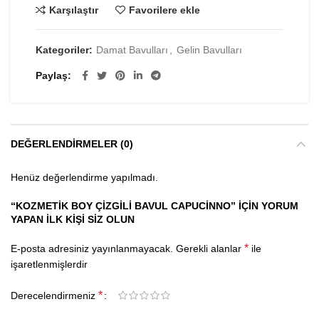
Karşılaştır
Favorilere ekle
Kategoriler:
Damat Bavulları
,
Gelin Bavulları
Paylaş
DEĞERLENDIRMELER (0)
Henüz değerlendirme yapılmadı.
“KOZMETIK BOY ÇIZGILI BAVUL CAPUCINNO” IÇIN YORUM
YAPAN ILK KIŞI SIZ OLUN
*
E-posta adresiniz yayınlanmayacak.
Gerekli alanlar
ile
işaretlenmişlerdir
*
Derecelendirmeniz