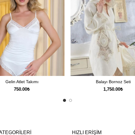
Gelin Atlet Takımı
Balayı Bornoz Seti
SEÇENEKLER
SEPETE EKLE
750.00
₺
1,750.00
₺
ATEGORILERI
HIZLI ERIŞIM