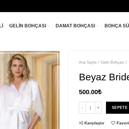
LI
GELIN BOHÇASI
DAMAT BOHÇASI
BOHÇA S
Ana Sayfa
Gelin Bohçası
Beyaz Brid
500.00
₺
SEPETE
Karşılaştır
Favori