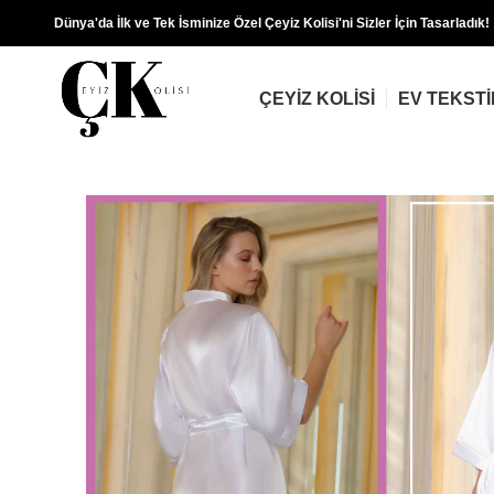
Dünya'da İlk ve Tek İsminize Özel Çeyiz Kolisi'ni Sizler İçin Tasarladık!
ÇEYIZ KOLISI
EV TEKSTI