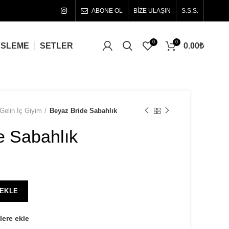
ABONE OL
BİZE ULAŞIN
S.S.S.
0
0
0.00
₺
ÜSLEME
SETLER
Gelin İç Giyim
Beyaz Bride Sabahlık
e Sabahlık
 EKLE
lere ekle