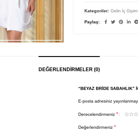
Kategoriler:
Gelin İç Giyim
Paylaş
DEĞERLENDIRMELER (0)
“BEYAZ BRIDE SABAHLIK” I
E-posta adresiniz yayınlanma
*
Derecelendirmeniz
*
Değerlendirmeniz