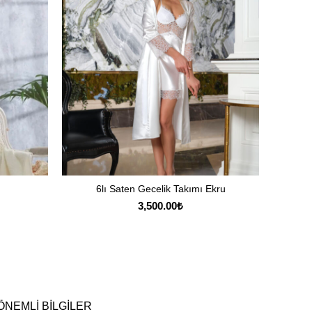
6lı Saten Gecelik Takımı Ekru
Pier
SEÇENEKLER
3,500.00
₺
ÖNEMLI BILGILER