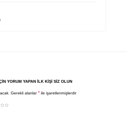
ÇIN YORUM YAPAN ILK KIŞI SIZ OLUN
*
yacak.
Gerekli alanlar
ile işaretlenmişlerdir