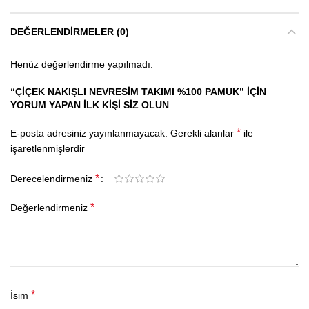
DEĞERLENDIRMELER (0)
Henüz değerlendirme yapılmadı.
“ÇIÇEK NAKIŞLI NEVRESIM TAKIMI %100 PAMUK” IÇIN
YORUM YAPAN ILK KIŞI SIZ OLUN
*
E-posta adresiniz yayınlanmayacak.
Gerekli alanlar
ile
işaretlenmişlerdir
*
Derecelendirmeniz
*
Değerlendirmeniz
*
İsim