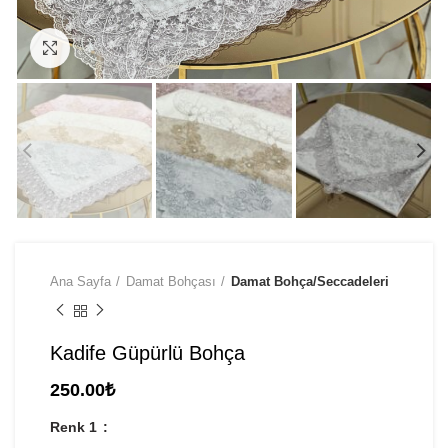
Click to enlarge
Ana Sayfa
Damat Bohçası
Damat Bohça/Seccadeleri
Kadife Güpürlü Bohça
250.00
₺
Renk 1