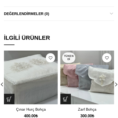
DEĞERLENDIRMELER (0)
İLGILI ÜRÜNLER
TÜKEN
DI
Çınar Hurç Bohça
Zarf Bohça
400.00
₺
300.00
₺