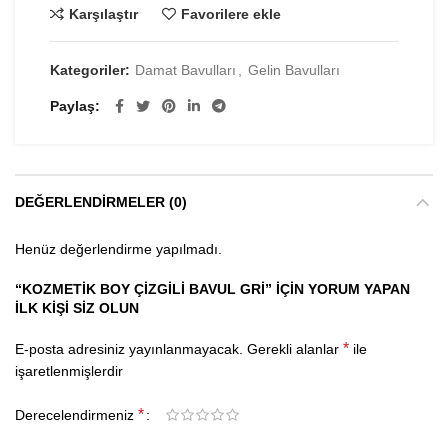
Karşılaştır
Favorilere ekle
Kategoriler:
Damat Bavulları
,
Gelin Bavulları
Paylaş
DEĞERLENDIRMELER (0)
Henüz değerlendirme yapılmadı.
“KOZMETIK BOY ÇIZGILI BAVUL GRI” IÇIN YORUM YAPAN
ILK KIŞI SIZ OLUN
*
E-posta adresiniz yayınlanmayacak.
Gerekli alanlar
ile
işaretlenmişlerdir
*
Derecelendirmeniz