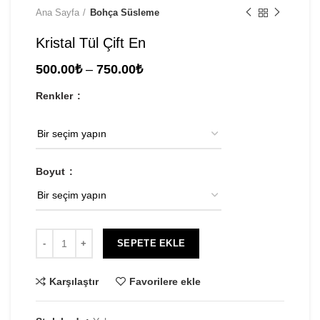
Ana Sayfa
Bohça Süsleme
Kristal Tül Çift En
Fiyat
500.00
₺
–
750.00
₺
aralığı:
Renkler
500.00₺
-
750.00₺
Boyut
SEPETE EKLE
Karşılaştır
Favorilere ekle