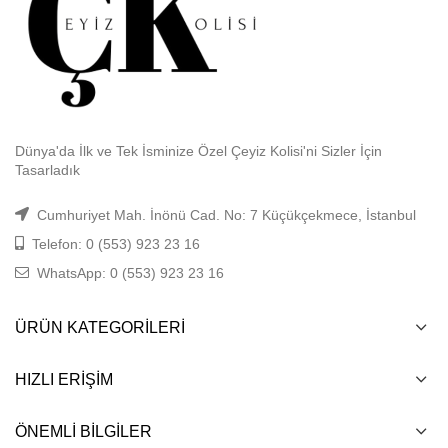
Dünya'da İlk ve Tek İsminize Özel Çeyiz Kolisi'ni Sizler İçin
Tasarladık
Cumhuriyet Mah. İnönü Cad. No: 7 Küçükçekmece, İstanbul
Telefon: 0 (553) 923 23 16
WhatsApp: 0 (553) 923 23 16
ÜRÜN KATEGORILERI
HIZLI ERIŞIM
ÖNEMLI BILGILER