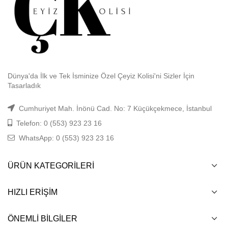
Dünya'da İlk ve Tek İsminize Özel Çeyiz Kolisi'ni Sizler İçin
Tasarladık
Cumhuriyet Mah. İnönü Cad. No: 7 Küçükçekmece, İstanbul
Telefon: 0 (553) 923 23 16
WhatsApp: 0 (553) 923 23 16
ÜRÜN KATEGORILERI
HIZLI ERIŞIM
ÖNEMLI BILGILER