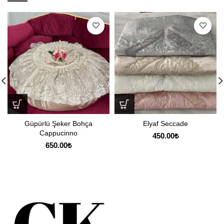
Güpürlü Şeker Bohça
Elyaf Seccade
Cappucinno
450.00
₺
650.00
₺