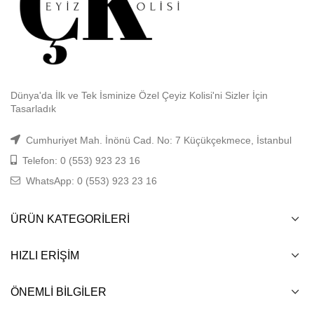
Dünya'da İlk ve Tek İsminize Özel Çeyiz Kolisi'ni Sizler İçin
Tasarladık
Cumhuriyet Mah. İnönü Cad. No: 7 Küçükçekmece, İstanbul
Telefon: 0 (553) 923 23 16
WhatsApp: 0 (553) 923 23 16
ÜRÜN KATEGORILERI
HIZLI ERIŞIM
ÖNEMLI BILGILER