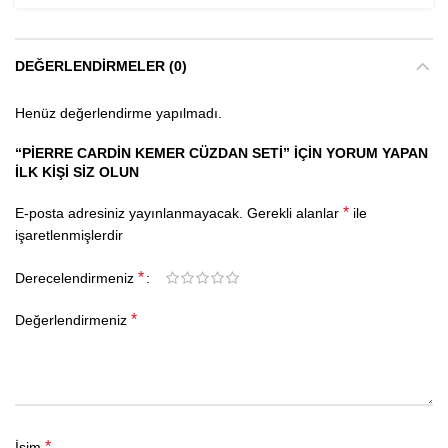
DEĞERLENDIRMELER (0)
Henüz değerlendirme yapılmadı.
“PIERRE CARDIN KEMER CÜZDAN SETI” IÇIN YORUM YAPAN
ILK KIŞI SIZ OLUN
*
E-posta adresiniz yayınlanmayacak.
Gerekli alanlar
ile
işaretlenmişlerdir
*
Derecelendirmeniz
*
Değerlendirmeniz
*
İsim