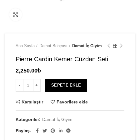
Click to enlarge
Ana Sayfa
Damat Bohçası
Damat İç Giyim
Pierre Cardin Kemer Cüzdan Seti
2,250.00
₺
SEPETE EKLE
Karşılaştır
Favorilere ekle
Kategoriler:
Damat İç Giyim
Paylaş