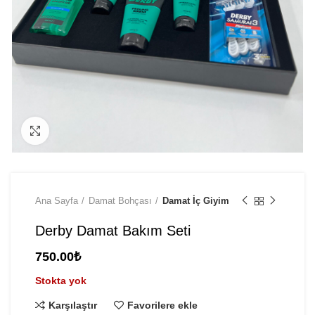
Click to enlarge
Ana Sayfa
Damat Bohçası
Damat İç Giyim
Derby Damat Bakım Seti
750.00
₺
Stokta yok
Karşılaştır
Favorilere ekle