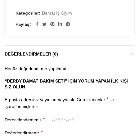
Kategoriler:
Damat İç Giyim
Paylaş
DEĞERLENDIRMELER (0)
Henüz değerlendirme yapılmadı.
“DERBY DAMAT BAKIM SETI” IÇIN YORUM YAPAN ILK KIŞI
SIZ OLUN
*
E-posta adresiniz yayınlanmayacak.
Gerekli alanlar
ile
işaretlenmişlerdir
*
Derecelendirmeniz
*
Değerlendirmeniz