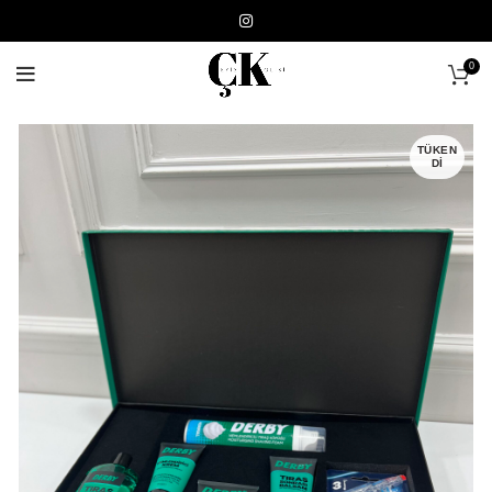
0
TÜKEN
DI