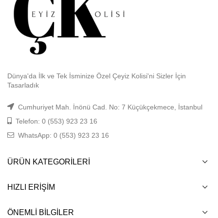
Dünya'da İlk ve Tek İsminize Özel Çeyiz Kolisi'ni Sizler İçin
Tasarladık
Cumhuriyet Mah. İnönü Cad. No: 7 Küçükçekmece, İstanbul
Telefon: 0 (553) 923 23 16
WhatsApp: 0 (553) 923 23 16
ÜRÜN KATEGORILERI
HIZLI ERIŞIM
ÖNEMLI BILGILER