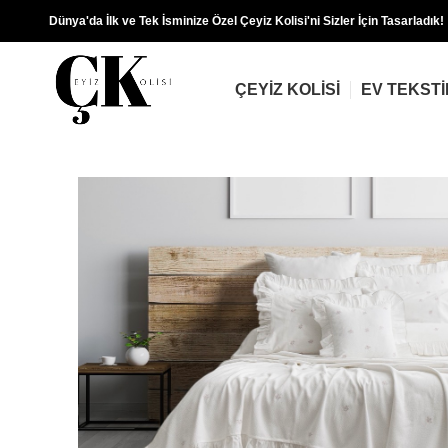
Dünya'da İlk ve Tek İsminize Özel Çeyiz Kolisi'ni Sizler İçin Tasarladık!
ÇEYIZ KOLISI
EV TEKSTI