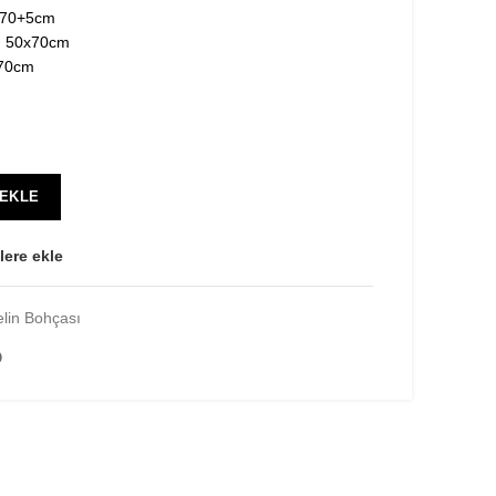
0×70+5cm
ıfı 50x70cm
x70cm
 EKLE
lere ekle
lin Bohçası