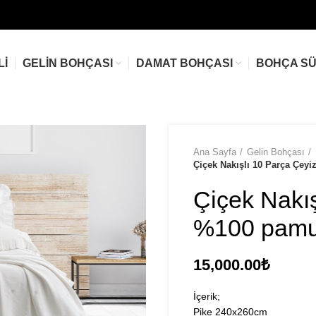
LI
GELIN BOHÇASI
DAMAT BOHÇASI
BOHÇA S
Ana Sayfa
Gelin Bohçası
Çiçek Nakışlı 10 Parça Çey
Çiçek Nakış
%100 pamu
15,000.00
₺
İçerik;
Pike 240x260cm