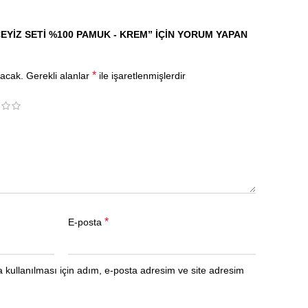
ÇEYIZ SETI %100 PAMUK - KREM” IÇIN YORUM YAPAN
*
yacak.
Gerekli alanlar
ile işaretlenmişlerdir
*
E-posta
kullanılması için adım, e-posta adresim ve site adresim