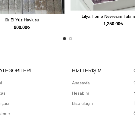
Lilya Home Nevresim Takım
SEPETE EKLE
6lı El Yüz Havlusu
SEPETE EKLE
1,250.00
₺
900.00
₺
ATEGORILERI
HIZLI ERIŞIM
i
Anasayfa
çası
Hesabım
hçası
Bize ulaşın
sleme