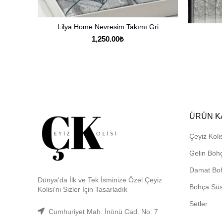
Lilya Home Nevresim Takımı Gri
SEPETE EKLE
1,250.00
₺
ÜRÜN K
Çeyiz Kolis
Gelin Boh
Damat Bo
Dünya'da İlk ve Tek İsminize Özel Çeyiz
Bohça Sü
Kolisi'ni Sizler İçin Tasarladık
Setler
Cumhuriyet Mah. İnönü Cad. No: 7