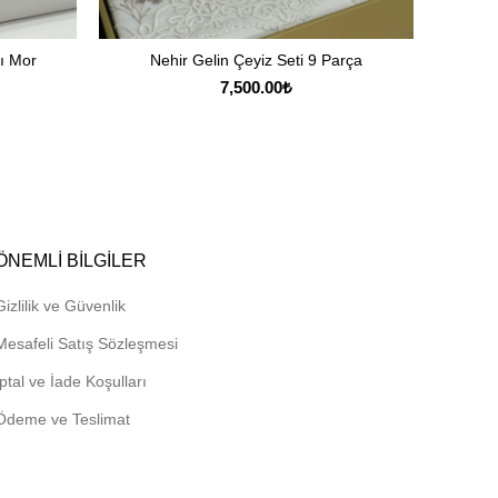
ı Mor
Nehir Gelin Çeyiz Seti 9 Parça
D
SEPETE EKLE
7,500.00
₺
ÖNEMLI BILGILER
Gizlilik ve Güvenlik
Mesafeli Satış Sözleşmesi
İptal ve İade Koşulları
Ödeme ve Teslimat