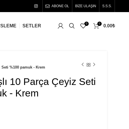
ABONE OL
BİZE ULAŞIN
S.S.S.
0
0
0.00
₺
ÜSLEME
SETLER
iz Seti %100 pamuk - Krem
lı 10 Parça Çeyiz Seti
k - Krem