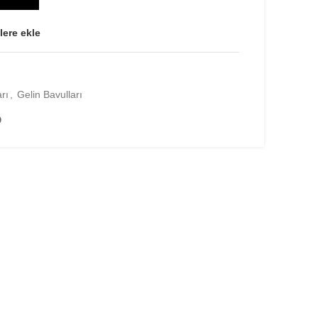
lere ekle
rı
,
Gelin Bavulları