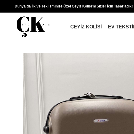
Dünya'da İlk ve Tek İsminize Özel Çeyiz Kolisi'ni Sizler İçin Tasarladık!
ÇEYIZ KOLISI
EV TEKSTI