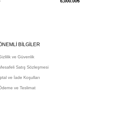
Fiyat
₺
6,000.00
₺
aralığı:
1,900.00₺
-
2,650.00₺
ÖNEMLI BILGILER
Gizlilik ve Güvenlik
Mesafeli Satış Sözleşmesi
İptal ve İade Koşulları
Ödeme ve Teslimat