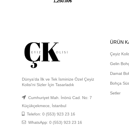
1,250.00
₺
ÜRÜN K
Çeyiz Kolis
Gelin Boh
Damat Bo
Dünya'da İlk ve Tek İsminize Özel Çeyiz
Bohça Sü
Kolisi'ni Sizler İçin Tasarladık
Setler
Cumhuriyet Mah. İnönü Cad. No: 7
Küçükçekmece, İstanbul
Telefon: 0 (553) 923 23 16
WhatsApp: 0 (553) 923 23 16