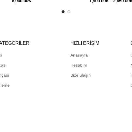
6,000.00
₺
1,900.00
₺
–
2,650.00
ATEGORILERI
HIZLI ERIŞIM
i
Anasayfa
çası
Hesabım
hçası
Bize ulaşın
sleme