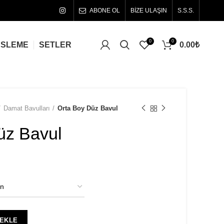
ABONE OL
BİZE ULAŞIN
S.S.S.
0
0
0.00
₺
ÜSLEME
SETLER
Damat Bavulları
Orta Boy Düz Bavul
üz Bavul
 EKLE