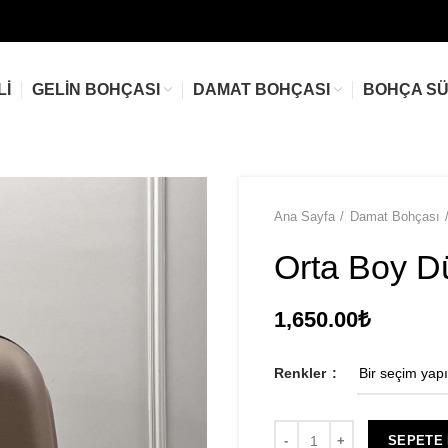
LI
GELIN BOHÇASI
DAMAT BOHÇASI
BOHÇA S
Ana Sayfa
Damat Bohçası
Orta Boy D
1,650.00
₺
Renkler
SEPETE